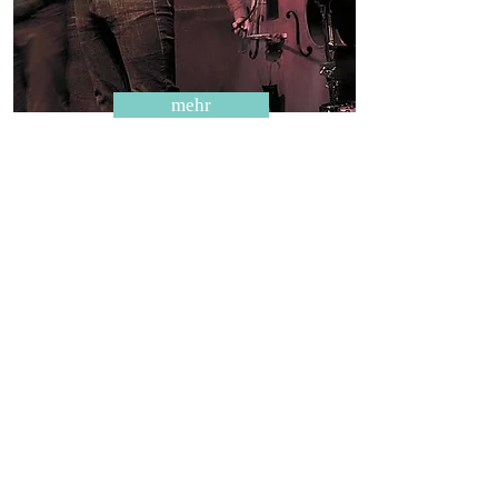
mehr
Musig ir Schüür
Musig ir Schüür bringt ein neues
Musikerlebnis ins Dorf. Live
Konzerte mit Top Musikern in der
Pfrundscheune. Organisiert durch
das Kollektiv
"Livemusikfreunde"
Nächster Event Sa 5. März 2022