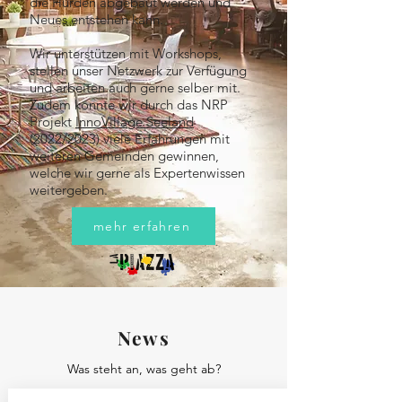
die Hürden abgebaut werden und
Neues entstehen kann.
Wir unterstützen mit Workshops,
stellen unser Netzwerk zur Verfügung
und arbeiten auch gerne selber mit.
Zudem konnte wir durch das NRP
Projekt
InnoVillage Seeland
(2022/2023) viele Erfahrungen mit
weiteren Gemeinden gewinnen,
welche wir gerne als Expertenwissen
weitergeben.
mehr erfahren
News
Was steht an, was geht ab?