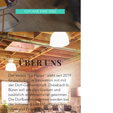
ICH HAB EINE IDEE
ÜBER UNS
Der Verein "La Piazza" steht seit 2019
für partizipative Innovation mit mit
der Dorf-Gemeinschaft. Diessbach b.
Büren soll attraktiv bleiben und
zusätzlich an Attraktivität gewinnen.
Die Dorfbewohner:innen werden bei
der Initiierung und Umsetzung ihrer
Ideen und Projekte unterstützt, so dass